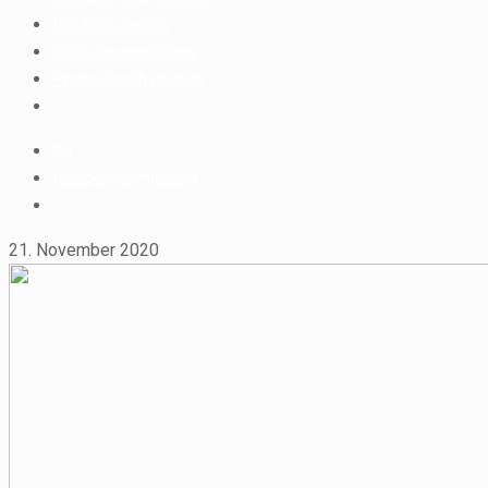
fotobox mieten
fotoboxvermietung
Photo Booth mieten
All
fotoboxvermietung
21. November 2020