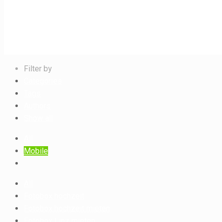
Filter by
Categories
Tags
Authors
Show all
All
Mobile
All
Fotobox hochzeit
Fotobox hochzeit mieten
Fotobox Linz mieten