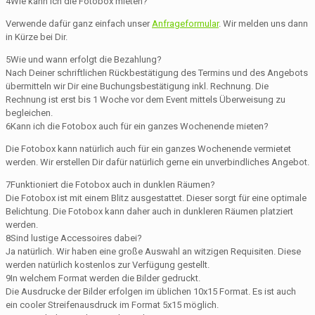
4
Wie kann ich die Fotobox mieten?
Verwende dafür ganz einfach unser
Anfrageformular
. Wir melden uns dann
in Kürze bei Dir.
5
Wie und wann erfolgt die Bezahlung?
Nach Deiner schriftlichen Rückbestätigung des Termins und des Angebots
übermitteln wir Dir eine Buchungsbestätigung inkl. Rechnung. Die
Rechnung ist erst bis 1 Woche vor dem Event mittels Überweisung zu
begleichen.
6
Kann ich die Fotobox auch für ein ganzes Wochenende mieten?
Die Fotobox kann natürlich auch für ein ganzes Wochenende vermietet
werden. Wir erstellen Dir dafür natürlich gerne ein unverbindliches Angebot.
7
Funktioniert die Fotobox auch in dunklen Räumen?
Die Fotobox ist mit einem Blitz ausgestattet. Dieser sorgt für eine optimale
Belichtung. Die Fotobox kann daher auch in dunkleren Räumen platziert
werden.
8
Sind lustige Accessoires dabei?
Ja natürlich. Wir haben eine große Auswahl an witzigen Requisiten. Diese
werden natürlich kostenlos zur Verfügung gestellt.
9
In welchem Format werden die Bilder gedruckt.
Die Ausdrucke der Bilder erfolgen im üblichen 10x15 Format. Es ist auch
ein cooler Streifenausdruck im Format 5x15 möglich.