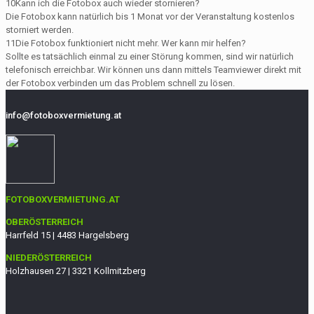
10
Kann ich die Fotobox auch wieder stornieren?
Die Fotobox kann natürlich bis 1 Monat vor der Veranstaltung kostenlos
storniert werden.
11
Die Fotobox funktioniert nicht mehr. Wer kann mir helfen?
Sollte es tatsächlich einmal zu einer Störung kommen, sind wir natürlich
telefonisch erreichbar. Wir können uns dann mittels Teamviewer direkt mit
der Fotobox verbinden um das Problem schnell zu lösen.
info@fotoboxvermietung.at
FOTOBOXVERMIETUNG.AT
OBERÖSTERREICH
Harrfeld 15 | 4483 Hargelsberg
NIEDERÖSTERREICH
Holzhausen 27 | 3321 Kollmitzberg